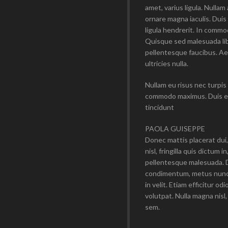
amet, varius ligula. Nullam
ornare magna iaculis. Duis 
ligula hendrerit. In commod
Quisque sed malesuada lib
pellentesque faucibus. Aen
ultricies nulla.
Nullam eu risus nec turpis 
commodo maximus. Duis et
tincidunt
PAOLA GUISEPPE
Donec mattis placerat dui,
nisl, fringilla quis dictum 
pellentesque malesuada. D
condimentum, metus nunc e
in velit. Etiam efficitur 
volutpat. Nulla magna nisl
sem.