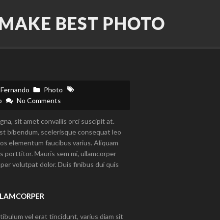
MAKE BEST PHOTO
Fernando
Photo
o
No Comments
a, sit amet convallis orci suscipit at.
est bibendum, scelerisque consequat leo
ros elementum faucibus varius. Aliquam
s porttitor. Mauris sem mi, ullamcorper
per volutpat dolor. Duis finibus dui quis
LLAMCORPER
bulum vel erat tincidunt, varius diam sit