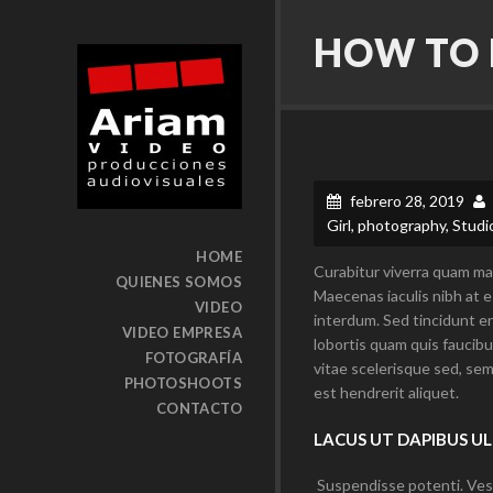
HOW TO 
febrero 28, 2019
Girl
,
photography
,
Studi
HOME
Curabitur viverra quam magn
QUIENES SOMOS
Maecenas iaculis nibh at 
VIDEO
interdum. Sed tincidunt e
VIDEO EMPRESA
lobortis quam quis faucibu
FOTOGRAFÍA
vitae scelerisque sed, sem
PHOTOSHOOTS
est hendrerit aliquet.
CONTACTO
LACUS UT DAPIBUS U
Suspendisse potenti. Vesti