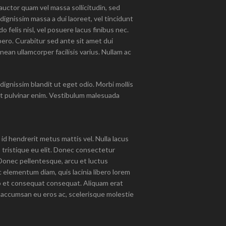
 auctor quam vel massa sollicitudin, sed
dignissim massa a dui laoreet, vel tincidunt
o felis nisl, vel posuere lacus finibus nec.
ero. Curabitur sed ante sit amet dui
ean ullamcorper facilisis varius. Nullam ac
dignissim blandit ut eget odio. Morbi mollis
 pulvinar enim. Vestibulum malesuada
 id hendrerit metus mattis vel. Nulla lacus
in, tristique eu elit. Donec consectetur
onec pellentesque, arcu et luctus
lementum diam, quis lacinia libero lorem
odio et consequat consequat. Aliquam erat
, accumsan eu eros ac, scelerisque molestie