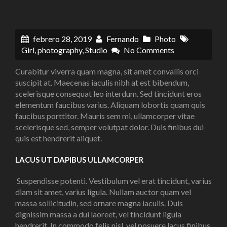
febrero 28, 2019
Fernando
Photo
Girl
,
photography
,
Studio
No Comments
Curabitur viverra quam magna, sit amet convallis orci
suscipit at. Maecenas iaculis nibh at est bibendum,
scelerisque consequat leo interdum. Sed tincidunt eros
elementum faucibus varius. Aliquam lobortis quam quis
faucibus porttitor. Mauris sem mi, ullamcorper vitae
scelerisque sed, semper volutpat dolor. Duis finibus dui
quis est hendrerit aliquet.
LACUS UT DAPIBUS ULLAMCORPER
Suspendisse potenti. Vestibulum vel erat tincidunt, varius
diam sit amet, varius ligula. Nullam auctor quam vel
massa sollicitudin, sed ornare magna iaculis. Duis
dignissim massa a dui laoreet, vel tincidunt ligula
hendrerit. In commodo felis nisl, vel posuere lacus finibus