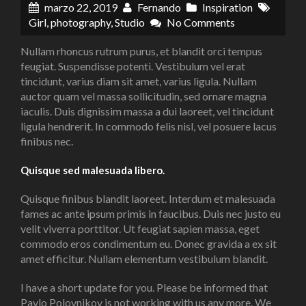
marzo 22, 2019
Fernando
Inspiration
Girl
,
photography
,
Studio
No Comments
Nullam rhoncus rutrum purus, et blandit orci tempus
feugiat. Suspendisse potenti. Vestibulum vel erat
tincidunt, varius diam sit amet, varius ligula. Nullam
auctor quam vel massa sollicitudin, sed ornare magna
iaculis. Duis dignissim massa a dui laoreet, vel tincidunt
ligula hendrerit. In commodo felis nisl, vel posuere lacus
finibus nec.
Quisque sed malesuada libero.
Quisque finibus blandit laoreet. Interdum et malesuada
fames ac ante ipsum primis in faucibus. Duis nec justo eu
velit viverra porttitor. Ut feugiat sapien massa, eget
commodo eros condimentum eu. Donec gravida a ex sit
amet efficitur. Nullam elementum vestibulum blandit.
I have a short update for you. Please be informed that
Pavlo Polovnikov is not working with us any more. We