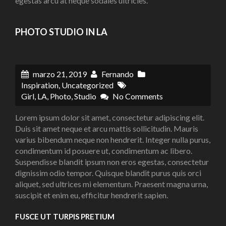
egestas arcu at neque sodales ultricies.
PHOTO STUDIO IN LA
marzo 21, 2019
Fernando
Inspiration
,
Uncategorized
Girl
,
LA
,
Photo
,
Studio
No Comments
Lorem ipsum dolor sit amet, consectetur adipiscing elit.
Duis sit amet neque et arcu mattis sollicitudin. Mauris
varius bibendum neque non hendrerit. Integer nulla purus,
condimentum id posuere ut, condimentum ac libero.
Suspendisse blandit ipsum non eros egestas, consectetur
dignissim odio tempor. Quisque blandit purus quis orci
aliquet, sed ultrices mi elementum. Praesent magna urna,
suscipit et enim eu, efficitur hendrerit sapien.
FUSCE UT TURPIS PRETIUM