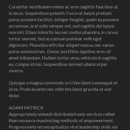
Curabitur vestibulum metus ac eros sagittis faucibus ut
in lacus. Suspendisse potenti. Fusce ut turpis pretium
purus posuere facilisis. Integer feugiat, quam eu posuere
accumsan, erat odio semper est, sed sagittis dui turpis
non nisl. Etiam lobortis leo nec metus pharetra, in cursus
tortor laoreet. Sed accumsan pulvinar velit eget
dignissim. Phasellus efficitur aliquet massa, nec varius
purus euismod nec. Donec porttitor dapibus eros sit
amet bibendum. Nullam tortor urna, vehicula in sagittis
eu, congue id nisi. Suspendisse laoreet ullamcorper
viverra.
Quisque a magna commodo orci tincidunt consequat et
id ex. Proin eu enim nec nibh tincidunt gravida ut sed
dolor.
ADAM PATRICK
Appropriately unleash distributed web services rather
than resource maximizing methods of empowerment.
Progressively reconceptualize viral leadership skills via