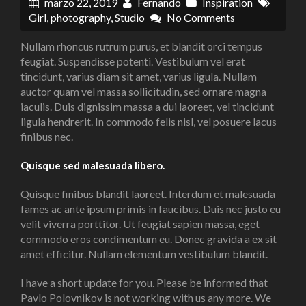
marzo 22, 2019
Fernando
Inspiration
Girl
,
photography
,
Studio
No Comments
Nullam rhoncus rutrum purus, et blandit orci tempus
feugiat. Suspendisse potenti. Vestibulum vel erat
tincidunt, varius diam sit amet, varius ligula. Nullam
auctor quam vel massa sollicitudin, sed ornare magna
iaculis. Duis dignissim massa a dui laoreet, vel tincidunt
ligula hendrerit. In commodo felis nisl, vel posuere lacus
finibus nec.
Quisque sed malesuada libero.
Quisque finibus blandit laoreet. Interdum et malesuada
fames ac ante ipsum primis in faucibus. Duis nec justo eu
velit viverra porttitor. Ut feugiat sapien massa, eget
commodo eros condimentum eu. Donec gravida a ex sit
amet efficitur. Nullam elementum vestibulum blandit.
I have a short update for you. Please be informed that
Pavlo Polovnikov is not working with us any more. We